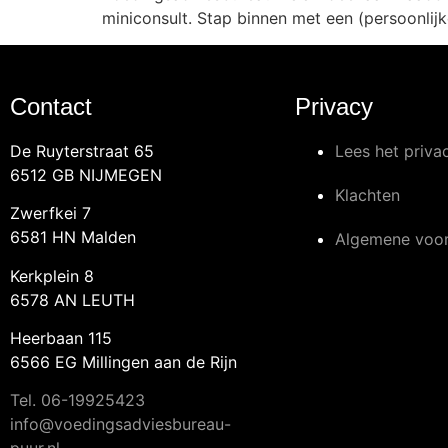
miniconsult. Stap binnen met een (persoonlij
Contact
Privacy
De Ruyterstraat 65
Lees het priva
6512 GB NIJMEGEN
Klachten
Zwerfkei 7
6581 HN Malden
Algemene voo
Kerkplein 8
6578 AN LEUTH
Heerbaan 115
6566 EG Millingen aan de Rijn
Tel.
06-19925423
info@voedingsadviesbureau-