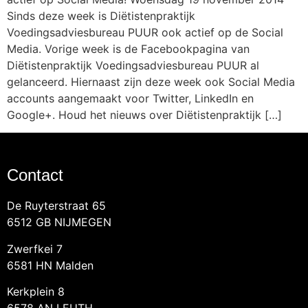
Sinds deze week is Diëtistenpraktijk
Voedingsadviesbureau PUUR ook actief op de Social
Media. Vorige week is de Facebookpagina van
Diëtistenpraktijk Voedingsadviesbureau PUUR al
gelanceerd. Hiernaast zijn deze week ook Social Media
accounts aangemaakt voor Twitter, LinkedIn en
Google+. Houd het nieuws over Diëtistenpraktijk […]
Contact
De Ruyterstraat 65
6512 GB NIJMEGEN
Zwerfkei 7
6581 HN Malden
Kerkplein 8