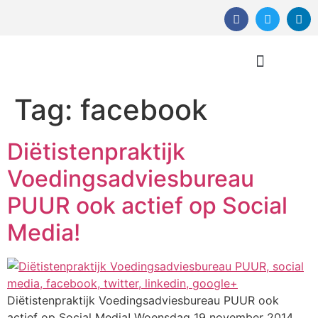
Tag:
facebook
Orthomoleculaire Therapie
Diëtistenpraktijk
Voedingsadviesbureau
PUUR ook actief op Social
Media!
Diëtistenpraktijk Voedingsadviesbureau PUUR ook
actief op Social Media! Woensdag 19 november 2014