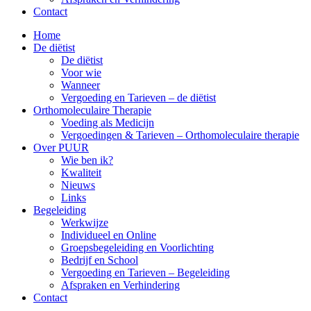
Contact
Home
De diëtist
De diëtist
Voor wie
Wanneer
Vergoeding en Tarieven – de diëtist
Orthomoleculaire Therapie
Voeding als Medicijn
Vergoedingen & Tarieven – Orthomoleculaire therapie
Over PUUR
Wie ben ik?
Kwaliteit
Nieuws
Links
Begeleiding
Werkwijze
Individueel en Online
Groepsbegeleiding en Voorlichting
Bedrijf en School
Vergoeding en Tarieven – Begeleiding
Afspraken en Verhindering
Contact