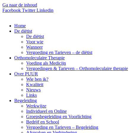
Ga naar de inhoud
Facebook
Twitter
Linkedin
Home
De diëtist
De diëtist
Voor wie
Wanneer
Vergoeding en Tarieven – de diëtist
Orthomoleculaire Therapie
Voeding als Medicijn
Vergoedingen & Tarieven – Orthomoleculaire therapie
Over PUUR
Wie ben ik?
Kwaliteit
Nieuws
Links
Begeleiding
Werkwijze
Individueel en Online
Groepsbegeleiding en Voorlichting
Bedrijf en School
Vergoeding en Tarieven – Begeleiding
Afspraken en Verhindering