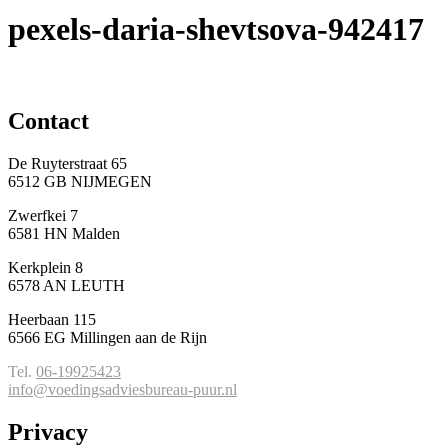
pexels-daria-shevtsova-942417
Contact
De Ruyterstraat 65
6512 GB NIJMEGEN
Zwerfkei 7
6581 HN Malden
Kerkplein 8
6578 AN LEUTH
Heerbaan 115
6566 EG Millingen aan de Rijn
Tel.
06-19925423
info@voedingsadviesbureau-puur.nl
Privacy