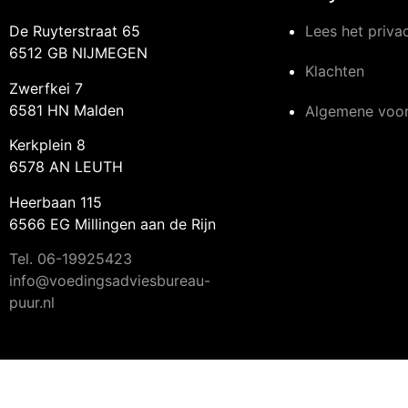
De Ruyterstraat 65
Lees het priva
6512 GB NIJMEGEN
Klachten
Zwerfkei 7
6581 HN Malden
Algemene voo
Kerkplein 8
6578 AN LEUTH
Heerbaan 115
6566 EG Millingen aan de Rijn
Tel.
06-19925423
info@voedingsadviesbureau-
puur.nl